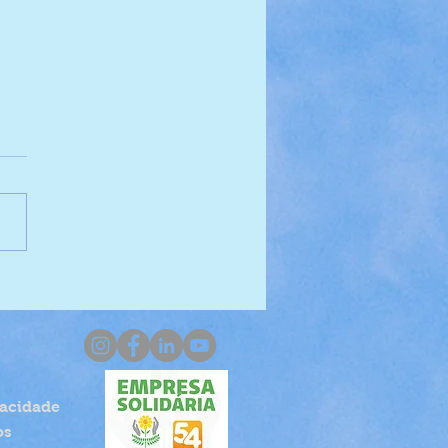
orando o Fundo do Mar
vacidade
os