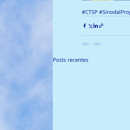
#CTSP
#SinodalPro
Posts recentes