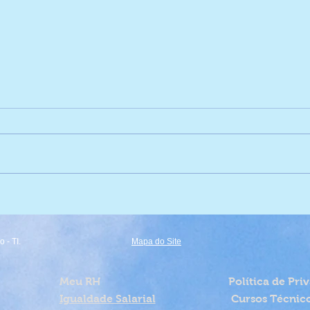
Vice Campeãs de Vôlei! 🏐
Expl
 - TI.
Mapa do Site
Meu RH
Política de Pri
Igualdade Salarial
Cursos Técnic