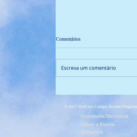
Comentários
Escreva um comentário
🏆 Campeão de Fut7 2024!
© 2017-2026 por Colégio Sinodal Progresso
Ouvidoria/Denúncia
Sobre a Escola
Estrutura