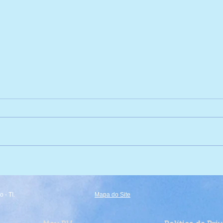
Vice Campeãs de Vôlei! 🏐
Expl
 - TI.
Mapa do Site