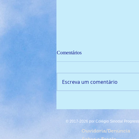
Comentários
Escreva um comentário
🏆 Campeão de Fut7 2024!
© 2017-2026 por Colégio Sinodal Progresso
Ouvidoria/Denúncia