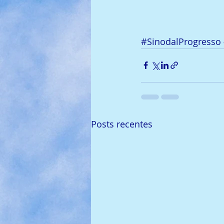
#SinodalProgresso
Posts recentes