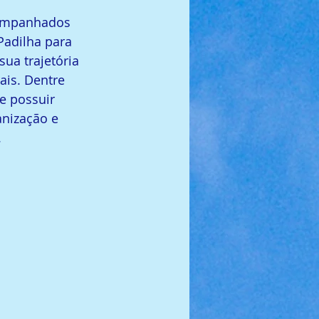
companhados 
adilha para 
ua trajetória 
is. Dentre 
e possuir 
nização e 
.