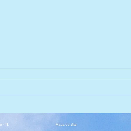
Vice Campeãs de Vôlei! 🏐
Expl
 - TI.
Mapa do Site