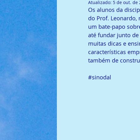
Atualizado:
5 de out. de
Os alunos da disci
do Prof. Leonardo,
um bate-papo sobre
até fundar junto d
muitas dicas e ens
características e
também de construi
#sinodal