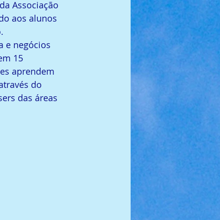
da Associação 
do aos alunos 
.
 e negócios 
em 15 
tes aprendem 
através do 
ers das áreas 