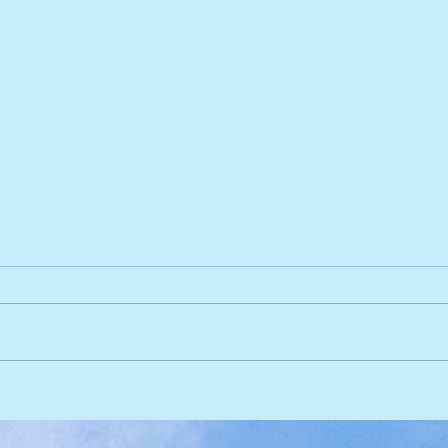
Vice Campeãs de Vôlei! 🏐
Expl