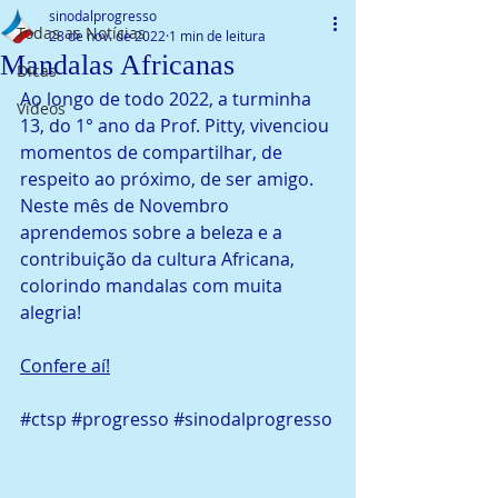
sinodalprogresso
Todas as Notícias
28 de nov. de 2022
1 min de leitura
Mandalas Africanas
Dicas
Ao longo de todo 2022, a turminha 
Vídeos
13, do 1° ano da Prof. Pitty, vivenciou 
momentos de compartilhar, de 
respeito ao próximo, de ser amigo. 
Neste mês de Novembro 
aprendemos sobre a beleza e a 
contribuição da cultura Africana, 
colorindo mandalas com muita 
alegria!
Confere aí!
#ctsp
#progresso
#sinodalprogresso