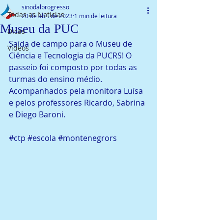
sinodalprogresso
Todas as Notícias
20 de abr. de 2023
1 min de leitura
Museu da PUC
Dicas
Saída de campo para o Museu de 
Vídeos
Ciência e Tecnologia da PUCRS! O 
passeio foi composto por todas as 
turmas do ensino médio. 
Acompanhados pela monitora Luísa 
e pelos professores Ricardo, Sabrina 
e Diego Baroni.
#ctp
#escola
#montenegrors