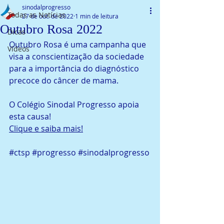
sinodalprogresso
Todas as Notícias
27 de out. de 2022
1 min de leitura
Outubro Rosa 2022
Dicas
Outubro Rosa é uma campanha que 
Vídeos
visa a conscientização da sociedade 
para a importância do diagnóstico 
precoce do câncer de mama.
O Colégio Sinodal Progresso apoia 
esta causa! 
Clique e saiba mais!
#ctsp
#progresso
#sinodalprogresso