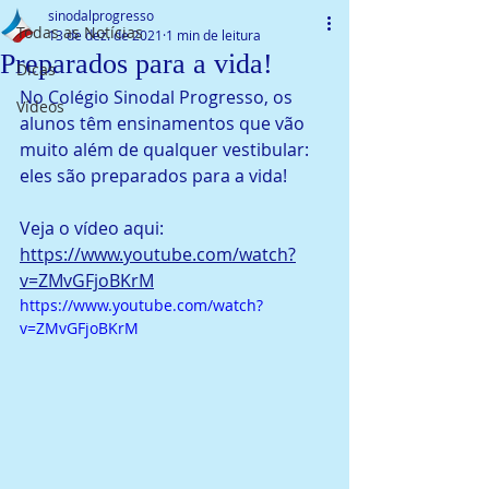
sinodalprogresso
Todas as Notícias
13 de dez. de 2021
1 min de leitura
Preparados para a vida!
Dicas
No Colégio Sinodal Progresso, os 
Vídeos
alunos têm ensinamentos que vão 
muito além de qualquer vestibular: 
eles são preparados para a vida!
Veja o vídeo aqui: 
https://www.youtube.com/watch?
v=ZMvGFjoBKrM
https://www.youtube.com/watch?
v=ZMvGFjoBKrM