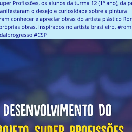
uper Profissões, os alunos da turma 12 (1º ano), da p
nifestaram o desejo e curiosidade sobre a pintura  
eram conhecer e apreciar obras do artista plástico Rom
róprias obras, inspirados no artista brasileiro. 
#rome
dalprogresso
#CSP