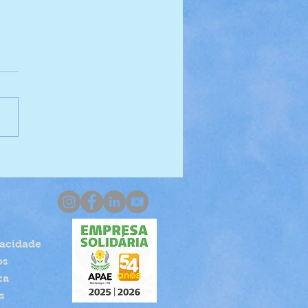
orando o Fundo do Mar
vacidade
os
ca
s