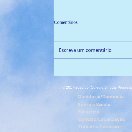
Comentários
Escreva um comentário
🏆 Campeão de Fut7 2024!
© 2017-2026 por Colégio Sinodal Progresso
Ouvidoria/Denúncia
Sobre a Escola
Estrutura
Contato/Localização
Trabalhe Conosco