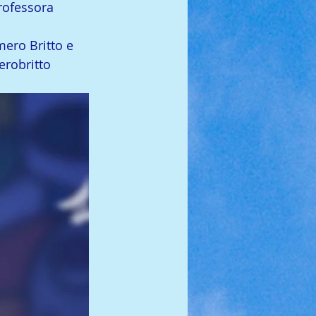
rofessora 
ero Britto e 
robritto