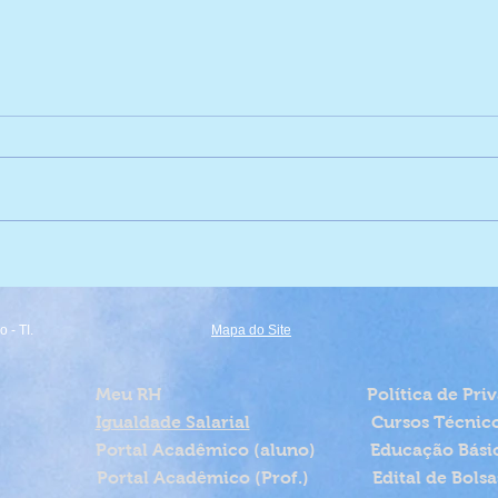
Vice Campeãs de Vôlei! 🏐
Expl
 - TI.
Mapa do Site
Meu RH
Política de Pri
Igualdade Salarial
Cursos Técnic
Portal Acadêmico (aluno)
Educação Bási
Portal Acadêmico (Prof.)
Edital de Bolsa