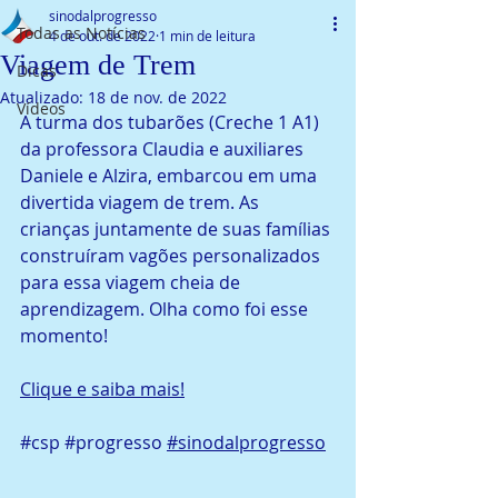
sinodalprogresso
Todas as Notícias
4 de out. de 2022
1 min de leitura
Viagem de Trem
Dicas
Atualizado:
18 de nov. de 2022
Vídeos
A turma dos tubarões (Creche 1 A1) 
da professora Claudia e auxiliares 
Daniele e Alzira, embarcou em uma 
divertida viagem de trem. As 
crianças juntamente de suas famílias 
construíram vagões personalizados 
para essa viagem cheia de 
aprendizagem. Olha como foi esse 
momento! 
Clique e saiba mais!
#csp
#progresso
#sinodalprogresso