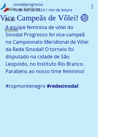
sinodalprogresso
Todas as Notícias
16 de set. de 2024
1 min de leitura
Vice Campeãs de Vôlei! 🏐
Dicas
A equipe feminina de vôlei do 
Vídeos
Sinodal Progresso foi vice-campeã 
no Campeonato Meridional de Vôlei 
da Rede Sinodal! O torneio foi 
disputado na cidade de São 
Leopoldo, no Instituto Rio Branco. 
Parabéns ao nosso time feminino!
#cspmontenegro
#redesinodal