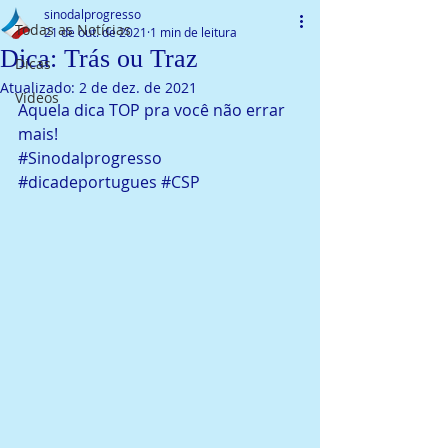
sinodalprogresso
Todas as Notícias
21 de out. de 2021
1 min de leitura
Dica: Trás ou Traz
Dicas
Atualizado:
2 de dez. de 2021
Vídeos
Aquela dica TOP pra você não errar 
mais! 
#Sinodalprogresso
#dicadeportugues
#CSP