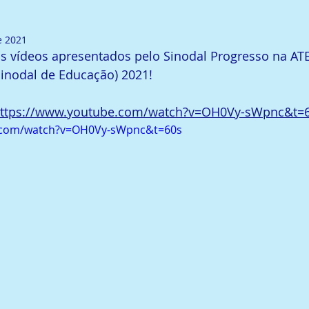
e 2021
s vídeos apresentados pelo Sinodal Progresso na AT
Sinodal de Educação) 2021!
ttps://www.youtube.com/watch?v=OH0Vy-sWpnc&t=
e.com/watch?v=OH0Vy-sWpnc&t=60s