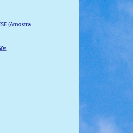
ESE (Amostra 
60s